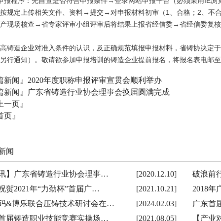
申报程序：先自查是否符合申报条件→登录网站申报平台（必须采用IE浏
按规定上传相关文件、资料→提交→对申报材料初审（1、合格；2、不
产现场核查→省专家评审小组评审后将结果上报省经信委→省经信委复核
高铸造企业对准入条件的认识，及正确规范填报申报材料，省铸协决定于
另行通知）。敬请欲参加申报培训的铸造企业提前报名，将报名表电邮至协会邮箱zgg
篇新闻』
2020年度职称申报评审宣贯会顺利举办
篇新闻』
广东省铸造行业协会理事会换届圆满完成
上一页』
首页』
新闻
讯】广东省铸造行业协会理事…
[2020.12.10]
破浪前行
祝贺2021年“力劲杯”首届广…
[2021.10.21]
2018
码&博乐联合压铸技术研讨会在…
[2024.02.03]
广东首
首届铸造职业技能竞赛实操场…
[2021.08.05]
【产业对