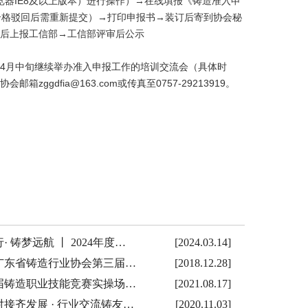
览器IE8及以上版本）进行操作）→在线填报《铸造准入申
合格驳回后需重新提交）→打印申报书→装订后寄到协会秘
后上报工信部→工信部评审后公示
4月中旬继续举办准入申报工作的培训交流会（具体时
dfia@163.com或传真至0757-29213919。
· 铸梦远航 丨 2024年度…
[2024.03.14]
年广东省铸造行业协会第三届…
[2018.12.28]
届铸造职业技能竞赛实操场…
[2021.08.17]
接齐发展 · 行业交流铸友…
[2020.11.03]