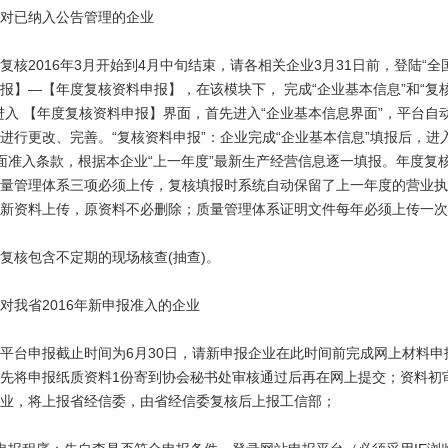
对已纳入公告管理的企业
复核2016年3月开始到4月中旬结束，请各相关企业3月31日前，登陆“全国铸造企业
报】—【年度复核资料申报】，在该模块下， 完成“企业基本信息”和“复
进入 【年度复核资料申报】界面，首先进入“企业基本信息界面”，平台
1
2
3
4
5
进行更改、完善。“复核资料申报”：企业完成“企业基本信息”填报后，进
面准入条款，根据本企业“上一年度”最新生产经营信息逐一填报。年度复
量管理体系三项必须上传，复核填报时系统自动保留了上一年度的营业执
新资料上传，原资料不必删除；质量管理体系证明文件每年必须上传一次
复核包含不定期的现场核查(抽查)。
对我省2016年新申报准入的企业
平台申报截止时间为6月30日，请新申报企业在此时间前完成网上材料
先将申报纸质资料1份寄到协会秘书处审核通过后再在网上提交；资料初审
业，将上报省经信委，由省经信委复核后上报工信部；