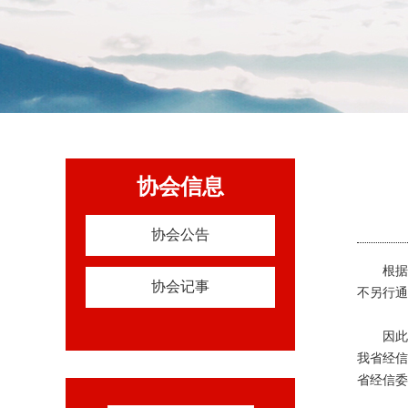
协会信息
协会公告
根据
协会记事
不另行通
因此
我省经信
省经信委