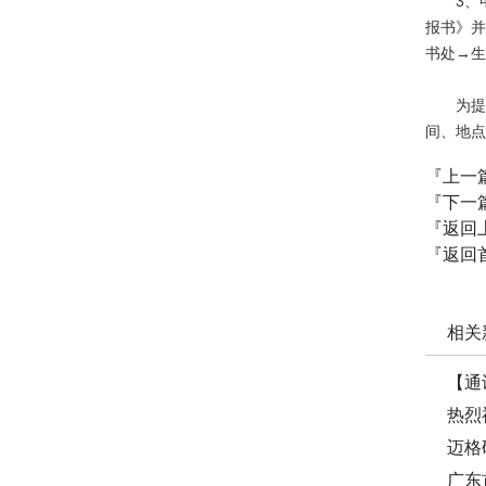
3、
报书》并
书处→生
为提
间、地点
『上一
『下一
『返回
『返回
相关
【通
热烈
迈格
广东