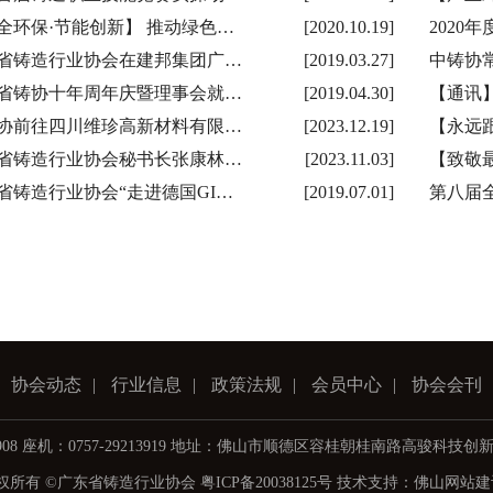
全环保·节能创新】 推动绿色…
[2020.10.19]
2020
省铸造行业协会在建邦集团广…
[2019.03.27]
中铸协
省铸协十年周年庆暨理事会就…
[2019.04.30]
【通讯】
协前往四川维珍高新材料有限…
[2023.12.19]
【永远
省铸造行业协会秘书长张康林…
[2023.11.03]
【致敬
省铸造行业协会“走进德国GI…
[2019.07.01]
第八届
协会动态
|
行业信息
|
政策法规
|
会员中心
|
协会会刊
13908 座机：0757-29213919 地址：佛山市顺德区容桂朝桂南路高骏科技
权所有 ©广东省铸造行业协会
粤ICP备20038125号
技术支持：
佛山网站建