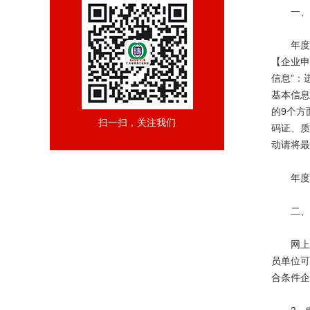
一、
年度
【企业申
信息”：
基本信息
的9个方
扫一扫，关注我们
码证、质
动请将最
年度
二、
网上
员单位可
合条件企